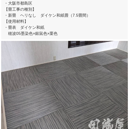
・大阪市都島区
【畳工事の種別】
・新畳 ヘリなし ダイケン和紙畳（7.5畳間）
【使用材料】
・畳表 ダイケン和紙
穂波05墨染色×銀鼠色×栗色