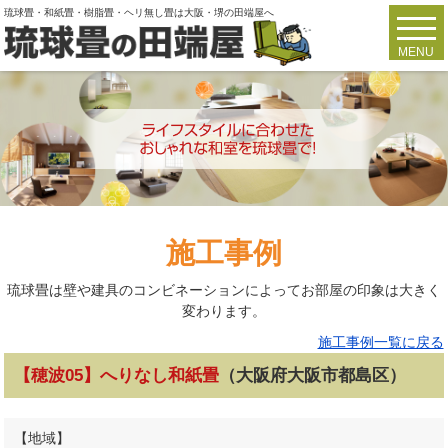
琉球畳・和紙畳・樹脂畳・ヘリ無し畳は大阪・堺の田端屋へ
toggl
navig
MENU
施工事例
琉球畳は壁や建具のコンビネーションによってお部屋の印象は大きく
変わります。
施工事例一覧に戻る
【穂波05】へりなし和紙畳
（大阪府大阪市都島区）
【地域】