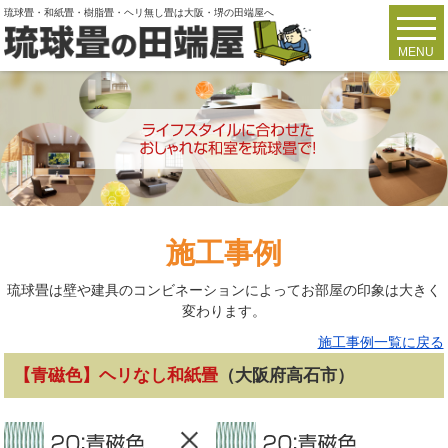
琉球畳・和紙畳・樹脂畳・ヘリ無し畳は大阪・堺の田端屋へ
toggl
navig
MENU
施工事例
琉球畳は壁や建具のコンビネーションによってお部屋の印象は大きく
変わります。
施工事例一覧に戻る
【青磁色】ヘリなし和紙畳
（大阪府高石市）