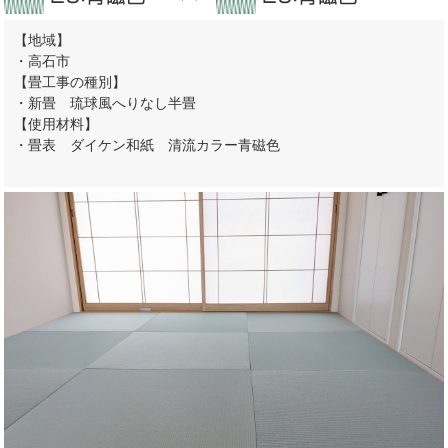
【地域】
・高石市
【畳工事の種別】
・新畳 琉球風へりなし半畳
【使用材料】
・畳表 ダイケン和紙 清流カラー青磁色