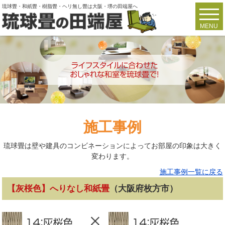
琉球畳・和紙畳・樹脂畳・ヘリ無し畳は大阪・堺の田端屋へ
toggl
navig
MENU
施工事例
琉球畳は壁や建具のコンビネーションによってお部屋の印象は大きく
変わります。
施工事例一覧に戻る
【灰桜色】へりなし和紙畳
（大阪府枚方市）