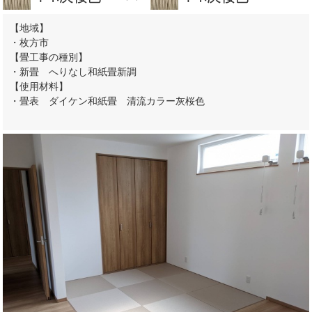
【地域】
・枚方市
【畳工事の種別】
・新畳 へりなし和紙畳新調
【使用材料】
・畳表 ダイケン和紙畳 清流カラー灰桜色