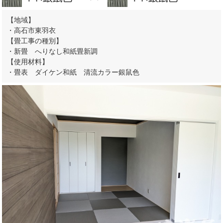
【地域】
・高石市東羽衣
【畳工事の種別】
・新畳 へりなし和紙畳新調
【使用材料】
・畳表 ダイケン和紙 清流カラー銀鼠色