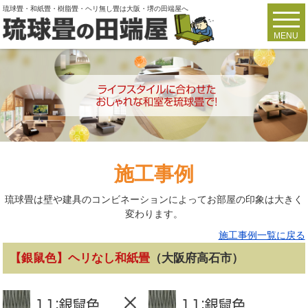
琉球畳・和紙畳・樹脂畳・ヘリ無し畳は大阪・堺の田端屋へ
toggl
navig
MENU
施工事例
琉球畳は壁や建具のコンビネーションによってお部屋の印象は大きく
変わります。
施工事例一覧に戻る
【銀鼠色】ヘリなし和紙畳
（大阪府高石市）