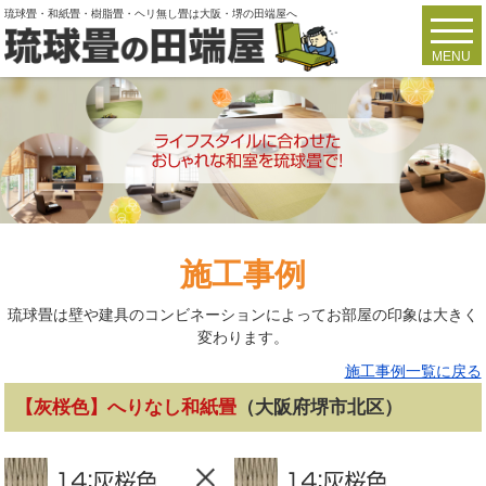
琉球畳・和紙畳・樹脂畳・ヘリ無し畳は大阪・堺の田端屋へ
toggl
navig
MENU
施工事例
琉球畳は壁や建具のコンビネーションによってお部屋の印象は大きく
変わります。
施工事例一覧に戻る
【灰桜色】へりなし和紙畳
（大阪府堺市北区）