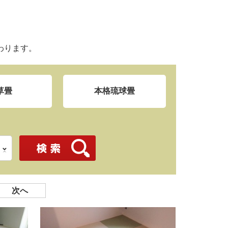
わります。
草畳
本格琉球畳
次へ