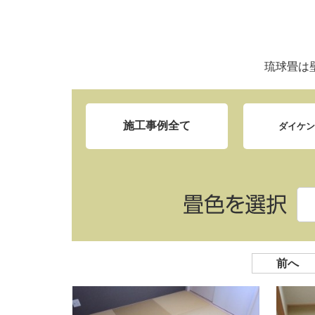
琉球畳は
施工事例全て
ダイケ
前へ