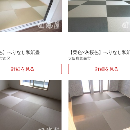
色】へりなし和紙畳
【栗色×灰桜色】へりなし和
市西区
大阪府箕面市
詳細を見る
詳細を見る