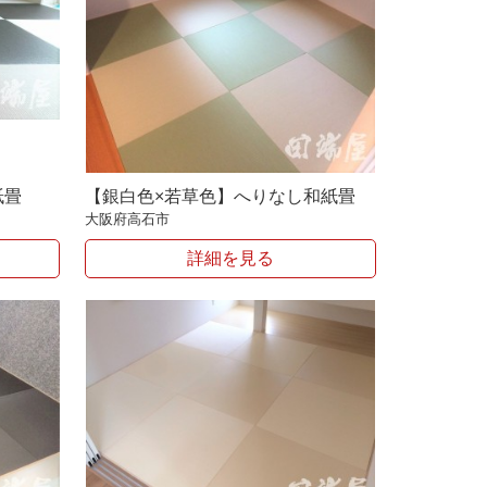
紙畳
【銀白色×若草色】へりなし和紙畳
大阪府高石市
詳細を見る