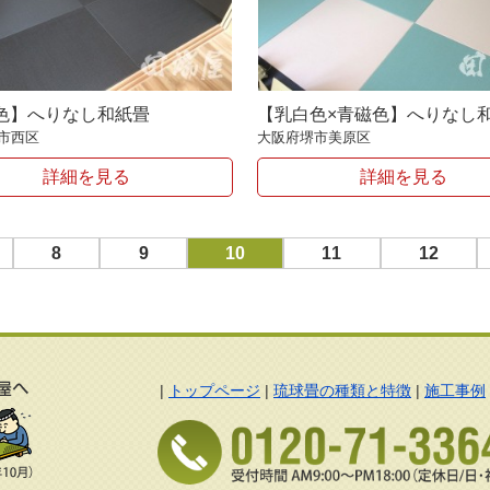
色】へりなし和紙畳
【乳白色×青磁色】へりなし
市西区
大阪府堺市美原区
詳細を見る
詳細を見る
8
9
10
11
12
|
トップページ
|
琉球畳の種類と特徴
|
施工事例