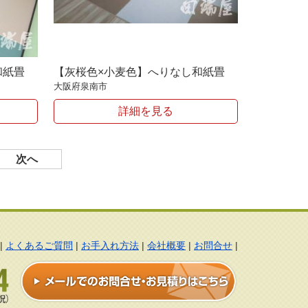
和紙畳
【灰桜色×小麦色】へりなし和紙畳
大阪府泉南市
詳細を見る
次へ
|
よくあるご質問
|
お手入れ方法
|
会社概要
|
お問合せ
|