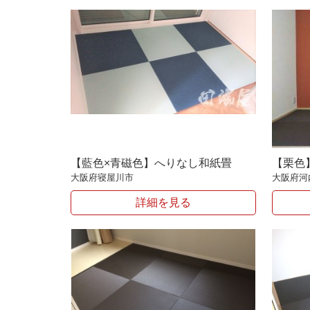
【藍色×青磁色】へりなし和紙畳
【栗色
大阪府寝屋川市
大阪府河
詳細を見る