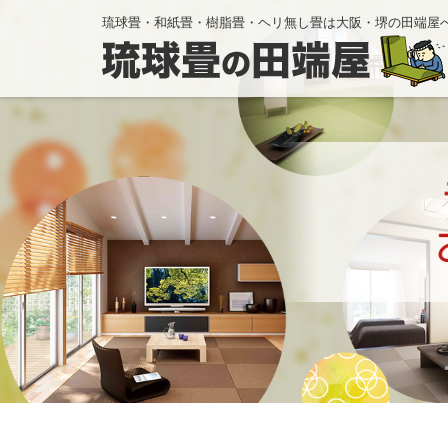
琉球畳・和紙畳・樹脂畳・ヘリ無し畳は大阪・堺の田端屋