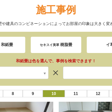
施工事例
壁や建具のコンビネーションによってお部屋の印象は大きく変
和紙畳
樹脂畳
イ
ン
セキスイ美草
和紙畳は色を選んで、事例を検索できます！
8
9
10
11
12