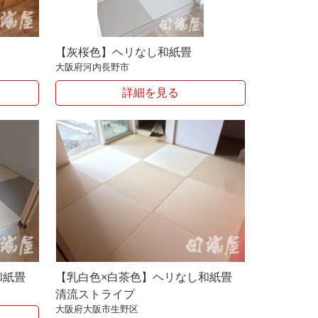
【灰桜色】ヘリなし和紙畳
大阪府河内長野市
詳細を見る
和紙畳
【乳白色×白茶色】ヘリなし和紙畳
清流ストライプ
大阪府大阪市生野区