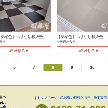
×灰桜色】ヘリなし和紙畳
【灰桜色】ヘリなし和紙畳
泉市
大阪府枚方市
詳細を見る
詳細を見る
6
7
8
9
10
|
トップページ
|
琉球畳の種類と特徴
|
施工事例