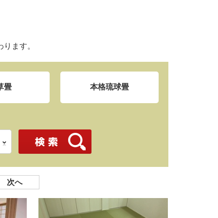
わります。
草畳
本格琉球畳
次へ