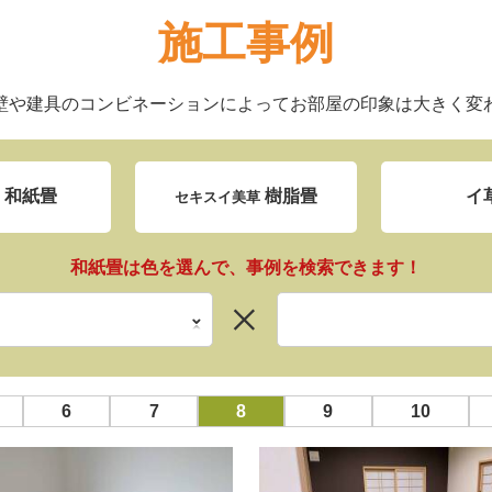
施工事例
壁や建具のコンビネーションによってお部屋の印象は大きく変
和紙畳
樹脂畳
イ
ン
セキスイ美草
和紙畳は色を選んで、事例を検索できます！
6
7
8
9
10