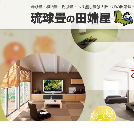
琉球畳・和紙畳・樹脂畳・ヘリ無し畳は大阪・堺の田端屋